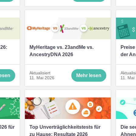
26:
MyHeritage vs. 23andMe vs.
Preise
AncestryDNA 2026
der An
Aktualisiert
Aktualis
lesen
Mehr lesen
11. Mai 2026
11. Mai
026 für
Top Unverträglichkeitstests für
Die se
zu Hause: Resultate 2026
Ahnenf