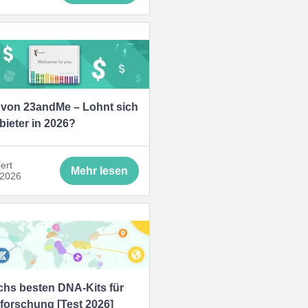
 von 23andMe – Lohnt sich
bieter in 2026?
iert
Mehr lesen
 2026
chs besten DNA-Kits für
orschung [Test 2026]