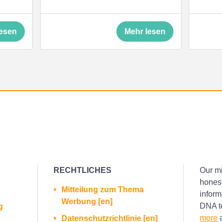
lesen
Mehr lesen
RECHTLICHES
Our mi
honest
Mitteilung zum Thema
inform
Werbung [en]
DNA te
g
more
a
Datenschutzrichtlinie [en]