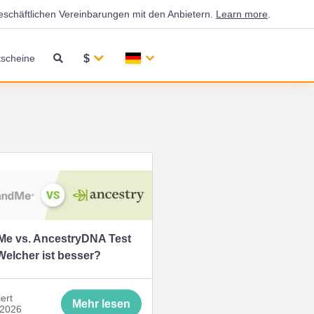
eschäftlichen Vereinbarungen mit den Anbietern.
Learn more
.
$
scheine
Me vs. AncestryDNA Test
Welcher ist besser?
iert
Mehr lesen
 2026