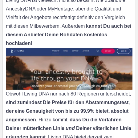
Living DNA ist vielleicht nicht so bekannt wie 23andMe,
AncestryDNA oder MyHeritage, aber die Qualität und
Vielfalt der Angebote rechtfertigt definitiv den Vergleich
mit diesen Mitbewerbern. Außerdem
kannst Du auch bei
diesem Anbieter Deine Rohdaten kostenlos
hochladen!
Obwohl Living DNA nur nach 80 Regionen unterscheidet,
sind zumindest Die Preise für den Abstammungstest,
der eine Genauigkeit von bis zu 99,9% bietet, absolut
angemessen
. Hinzu kommt,
dass Du die Vorfahren
Deiner mütterlichen Linie
und
Deiner väterlichen Linie
erkunden kannst
. Living DNA bietet derzeit zwei