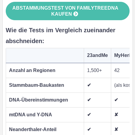
ABSTAMMUNGSTEST VON FAMILYTREEDNA
KAUFEN
Wie die Tests im Vergleich zueinander
abschneiden:
23andMe
MyHerita
Anzahl an Regionen
1,500+
42
Stammbaum-Baukasten
✔
(als koste
DNA-Übereinstimmungen
✔
✔
mtDNA und Y-DNA
✔
✘
Neanderthaler-Anteil
✔
✘