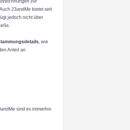
ufzeichnungen zur
 Auch 23andMe bietet seit
ügt jedoch nicht über
ieße.
bstammungsdetails
, wie
den Anteil an
23andMe sind es immerhin