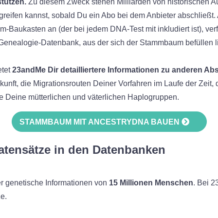
tützen.
Zu diesem Zweck stehen Milliarden von historischen A
greifen kannst, sobald Du ein Abo bei dem Anbieter abschließt.
aukasten an (der bei jedem DNA-Test mit inkludiert ist), verf
 Genealogie-Datenbank, aus der sich der Stammbaum befüllen l
etet
23andMe Dir detailliertere Informationen zu anderen A
unft, die Migrationsrouten Deiner Vorfahren im Laufe der Zeit, 
e Deine mütterlichen und väterlichen Haplogruppen.
STAMMBAUM MIT ANCESTRYDNA BAUEN
Datensätze in den Datenbanken
r genetische Informationen von
15 Millionen Menschen
. Bei 
e.