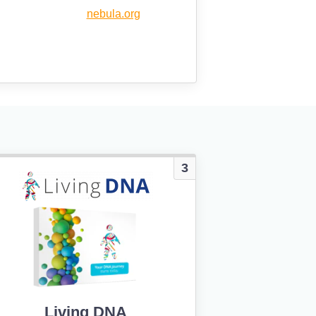
nebula.org
3
Living DNA