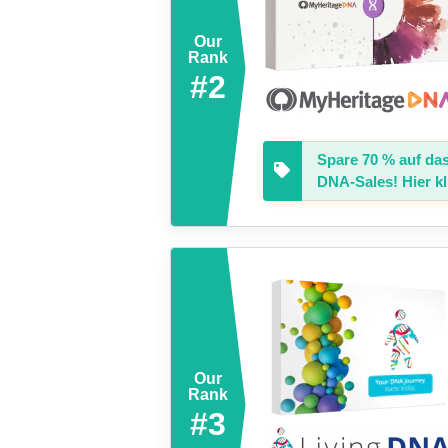
Our
Rank
#2
Spare 70 % auf da
DNA-Sales! Hier kl
Our
Rank
#3