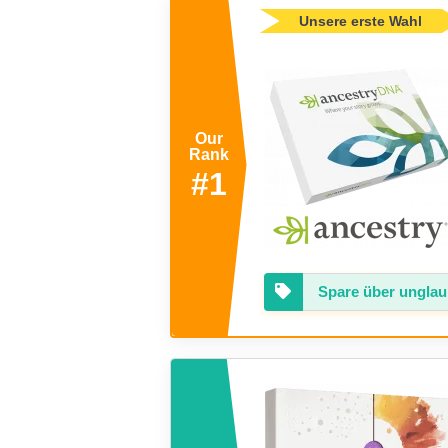
Unsere erste Wahl
Our
Rank
#1
Spare über unglau