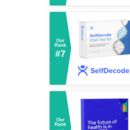
Our
Rank
#7
Our
Rank