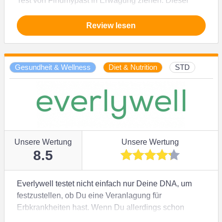
Test von Findmypast in Erwägung ziehen. Dieser
Anbieter hat nicht nur die größte verfügbare
Datenbank mit Datensätzen aus diesen Ländern,
Review lesen
sondern Sie können Ihren Test außerdem um Y-DNA-
und mtDNA-Tests ergänzen, um Ihre Abstammung
väterlicher- und mütterlicherseits nachzuverfolgen. Im
Gesundheit & Wellness
Diet & Nutrition
STD
Verhältnis zur Leistung ist der Preis relativ hoch – Sie
könnten also stattdessen etwas Geld sparen, indem
Sie Rohdaten von einem anderen Anbieter
hochladen.
Unsere Wertung
Unsere Wertung
8.5
Everlywell testet nicht einfach nur Deine DNA, um
festzustellen, ob Du eine Veranlagung für
Erbkrankheiten hast. Wenn Du allerdings schon
weißt, dass Du möglicherweise zu einer bestimmten