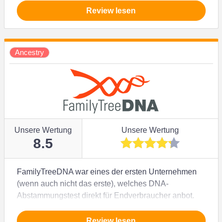
Risikogruppe gehörst, kannst Du mit einem der Tests
Review lesen
von Everlywell für Zuhause auf Nummer sicher
gehen.
Ancestry
Unsere Wertung
Unsere Wertung
8.5
FamilyTreeDNA war eines der ersten Unternehmen
(wenn auch nicht das erste), welches DNA-
Abstammungstest direkt für Endverbraucher anbot.
Mittlerweile kann FamilyTreeDNA 20 Jahre Erfahrung
in diesem Segment vorweisen und behauptet, der
Review lesen