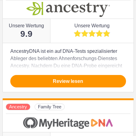
Unsere Wertung
Unsere Wertung
9.9
AncestryDNA ist ein auf DNA-Tests spezialisierter
Ableger des beliebten Ahnenforschungs-Dienstes
Ancestry. Nachdem Du eine DNA-Probe eingereicht
hast, kannst Du die gefundenen DNA-
Übereinstimmungen direkt Deinem Stammbaum
Review lesen
hinzufügen. Außerdem kannst Du auch Deine
Veranlagungen für genetisch verankerte Krankheiten
untersuchen lassen. Melde Dich jetzt an, um Deine
Ancestry
Family Tree
ethnische Zusammensetzung zu entschlüsseln und
umsetzbare Empfehlungen zur Verbesserung Deiner
Gesundheit zu erhalten. Die Erstellung Deines
Online-Stammbaums ist allerdings mit zusätzlichen