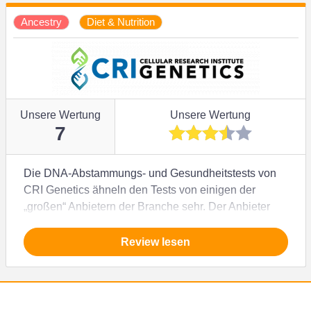
umfangreichen Bericht mit unzähligen
Ancestry
Diet & Nutrition
aufschlussreichen Informationen, bezahlst aber dafür
auch einen stattlichen Preis. Wenn Du Deine
Urahnen und Deine mütterlichen / väterlichen Linien
erforschen möchtest, musst Du Dich aber woanders
umschauen.
Unsere Wertung
Unsere Wertung
7
Die DNA-Abstammungs- und Gesundheitstests von
CRI Genetics ähneln den Tests von einigen der
„großen“ Anbietern der Branche sehr. Der Anbieter
betont auf seiner Seite immer wieder, dass er fast
650.000 Marker in Deinem Genom analysiert, was
Review lesen
wohl eine höhere Genauigkeit bietet. Reicht dies
jedoch aus, um die relativ hohen Preise zu
rechtfertigen?