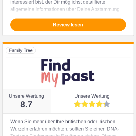
interessiert bist, der Dir möglichst detaillierte
allgemeine Informationen über Deine Abstammung
und Deine genetischen Merkmale liefert, ist
HomeDNA wahrscheinlich nicht die richtige Wahl für
Review lesen
Dich. Solltest Du aber afrikanische oder asiatische
Wurzeln haben, dann bieten Dir die Berichte der
entsprechenden Tests tiefe Einblicke (bis hin zu
Family Tree
konkreten Städten und Dörfern, aus denen Deine
Vorfahren stammen).
Unsere Wertung
Unsere Wertung
8.7
Wenn Sie mehr über Ihre britischen oder irischen
Wurzeln erfahren möchten, sollten Sie einen DNA-