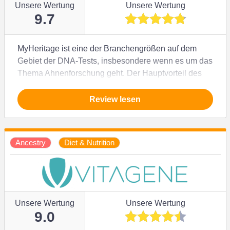
Abo-Gebühren verbunden.
Unsere Wertung
Unsere Wertung
9.7
MyHeritage ist eine der Branchengrößen auf dem
Gebiet der DNA-Tests, insbesondere wenn es um das
Thema Ahnenforschung geht. Der Hauptvorteil des
Anbieters besteht darin, dass Du seine riesige
Datenbank nutzen kannst, um einen umfangreichen
Review lesen
Stammbaum zu erstellen. Aber ist dieser Vorteil
ausreichend, um mit andere DNA-Tests konkurrieren
zu können? Das erfährst Du in meinem ausführlichen
Ancestry
Diet & Nutrition
Test.
Unsere Wertung
Unsere Wertung
9.0