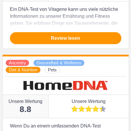
Ein DNA-Test von Vitagene kann uns viele nützliche
Informationen zu unserer Ernährung und Fitness
geben. Sie erfahren Dinge wie Spurenelemente, die
in Ihrer Ernährung fehlen, und wie Sie Ihren
Lebenswandel so umgestalten können, dass Sie
Review lesen
persönliche Ziele in den Bereichen Gewicht und
Wohlbefinden erreichen. Die meisten Pakete
enthalten auch einen Bericht zur eigenen Herkunft –
Ancestry
Gesundheit & Wellness
diese Daten sind im Vergleich zu denen anderer
Diet & Nutrition
Pets
Anbieter auf dem Markt allerdings nicht sonderlich
detailliert.
Unsere Wertung
Unsere Wertung
8.8
Wenn Du an einem umfassenden DNA-Test