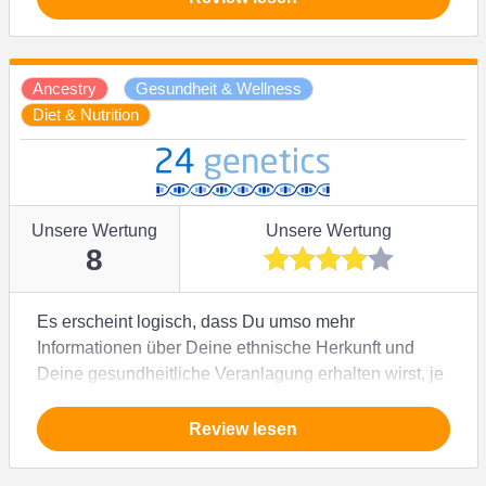
beste Anbieter in der Branche zu sein. Die
Hauptnachteile sind die doch ziemlich lange
Bearbeitungszeit und der langsame Support.
Ancestry
Gesundheit & Wellness
Außerdem bieten sie bisher keine DNA-
Diet & Nutrition
Gesundheitstests an.
Unsere Wertung
Unsere Wertung
8
Es erscheint logisch, dass Du umso mehr
Informationen über Deine ethnische Herkunft und
Deine gesundheitliche Veranlagung erhalten wirst, je
mehr genetische Marker der DNA-Test-Anbieter
untersucht. 24Genetics sequenziert Dein gesamtes
Review lesen
Genom – und damit deutlich mehr, als die meisten
anderen Anbieter. Du erhältst einen sehr