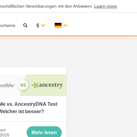
eschäftlichen Vereinbarungen mit den Anbietern.
Learn more
.
$
scheine
Me vs. AncestryDNA Test
Welcher ist besser?
iert
Mehr lesen
 2026