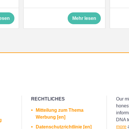
lesen
Mehr lesen
RECHTLICHES
Our mi
honest
Mitteilung zum Thema
inform
Werbung [en]
DNA te
g
more
a
Datenschutzrichtlinie [en]