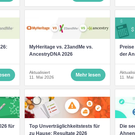
26:
MyHeritage vs. 23andMe vs.
Preise
AncestryDNA 2026
der An
Aktualisiert
Aktualis
lesen
Mehr lesen
11. Mai 2026
11. Mai
026 für
Top Unverträglichkeitstests für
Die se
zu Hause: Resultate 2026
Ahnenf