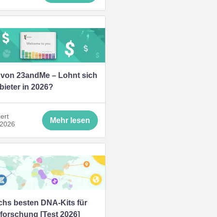
 von 23andMe – Lohnt sich
bieter in 2026?
iert
Mehr lesen
 2026
chs besten DNA-Kits für
orschung [Test 2026]